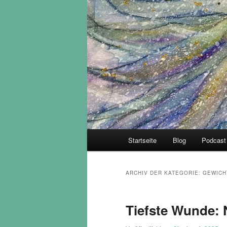
Hauptmenü
Startseite
Blog
Podcast
ARCHIV DER KATEGORIE:
GEWICH
Tiefste Wunde: 