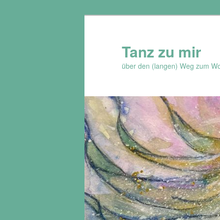
Zum
Zum
Inhalt
sekundären
wechseln
Inhalt
Tanz zu mir
wechseln
über den (langen) Weg zum Wo