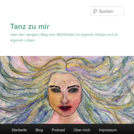
Zum
Zum
Inhalt
sekundären
Such
wechseln
Inhalt
wechseln
Tanz zu mir
über den (langen) Weg zum Wohlfühlen im eigenen Körper und im
eigenen Leben
Hauptmenü
Startseite
Blog
Podcast
Über mich
Impressum