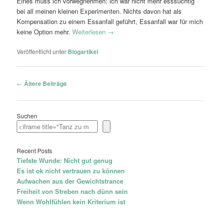
Eines muss ich vorwegnehmen: ich war nicht mehr esssüchtig
bei all meinen kleinen Experimenten. Nichts davon hat als
Kompensation zu einem Essanfall geführt, Essanfall war für mich
keine Option mehr.
Weiterlesen
→
Veröffentlicht unter
Blogartikel
Beitragsnavigation
←
Ältere Beiträge
Suchen
Recent Posts
Tiefste Wunde: Nicht gut genug
Es ist ok nicht vertrauen zu können
Aufwachen aus der Gewichtstrance
Freiheit von Streben nach dünn sein
Wenn Wohlfühlen kein Kriterium ist