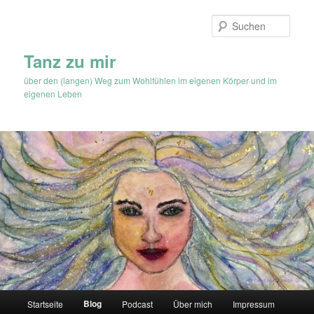
Zum
Zum
Inhalt
sekundären
Such
wechseln
Inhalt
wechseln
Tanz zu mir
über den (langen) Weg zum Wohlfühlen im eigenen Körper und im
eigenen Leben
Hauptmenü
Blog
Startseite
Podcast
Über mich
Impressum