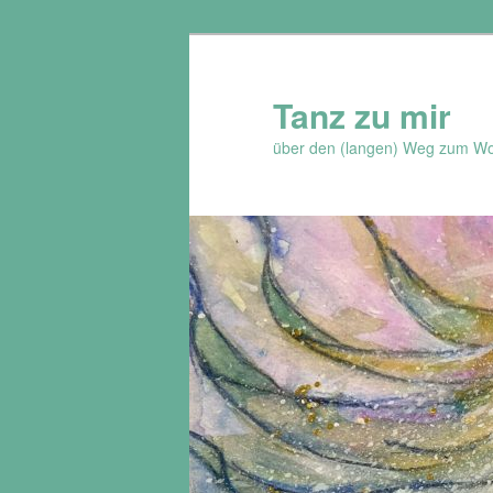
Zum
Zum
Inhalt
sekundären
wechseln
Inhalt
Tanz zu mir
wechseln
über den (langen) Weg zum Wo