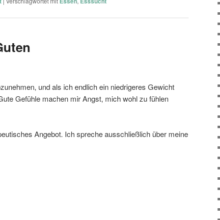
t
|
Verschlagwortet mit
Essen
,
Esssucht
Guten
bzunehmen, und als ich endlich ein niedrigeres Gewicht
Gute Gefühle machen mir Angst, mich wohl zu fühlen
apeutisches Angebot. Ich spreche ausschließlich über meine