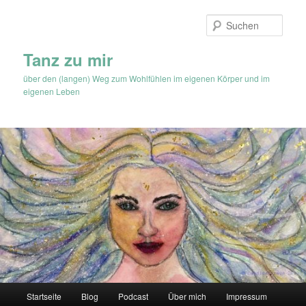
Zum
Zum
Inhalt
sekundären
Such
wechseln
Inhalt
wechseln
Tanz zu mir
über den (langen) Weg zum Wohlfühlen im eigenen Körper und im
eigenen Leben
Hauptmenü
Startseite
Blog
Podcast
Über mich
Impressum