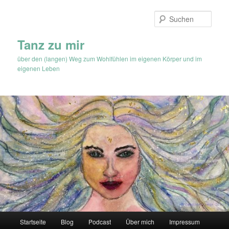
Zum
Zum
Inhalt
sekundären
Such
wechseln
Inhalt
wechseln
Tanz zu mir
über den (langen) Weg zum Wohlfühlen im eigenen Körper und im
eigenen Leben
Hauptmenü
Startseite
Blog
Podcast
Über mich
Impressum