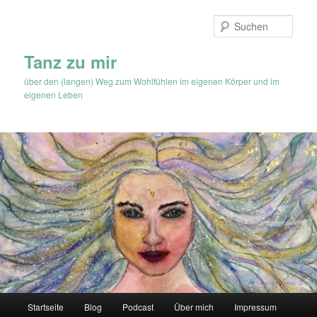
Zum
Zum
Inhalt
sekundären
Such
wechseln
Inhalt
wechseln
Tanz zu mir
über den (langen) Weg zum Wohlfühlen im eigenen Körper und im
eigenen Leben
Hauptmenü
Startseite
Blog
Podcast
Über mich
Impressum