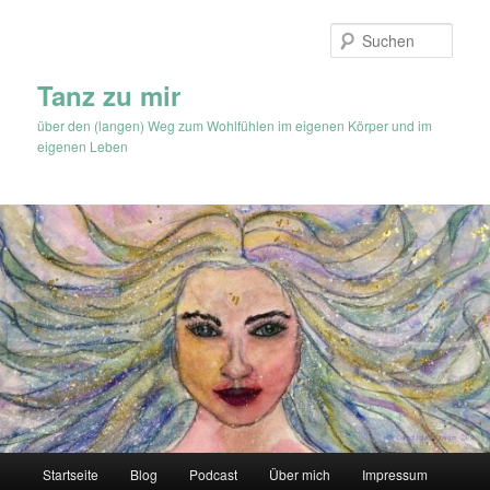
Zum
Zum
Inhalt
sekundären
Such
wechseln
Inhalt
wechseln
Tanz zu mir
über den (langen) Weg zum Wohlfühlen im eigenen Körper und im
eigenen Leben
Hauptmenü
Startseite
Blog
Podcast
Über mich
Impressum