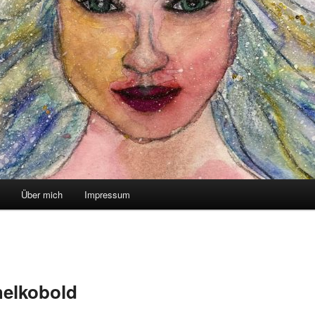
Über mich
Impressum
helkobold