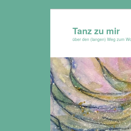
Zum
Zum
Inhalt
sekundären
wechseln
Inhalt
Tanz zu mir
wechseln
über den (langen) Weg zum Wo