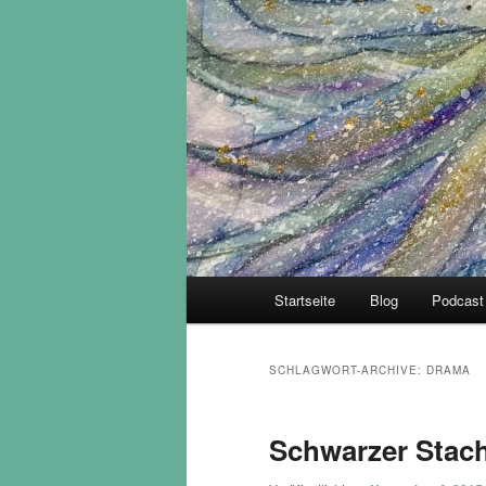
Hauptmenü
Startseite
Blog
Podcast
SCHLAGWORT-ARCHIVE:
DRAMA
Schwarzer Stac