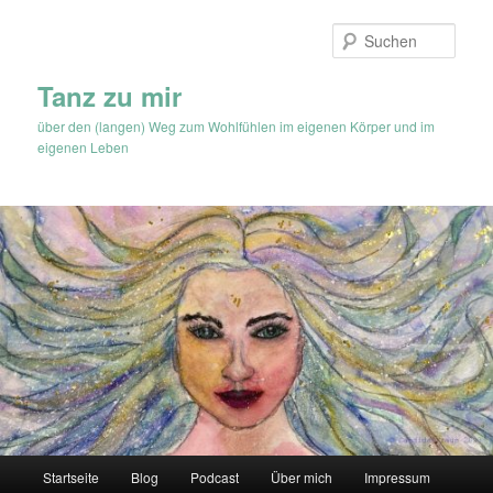
Zum
Inhalt
Such
wechseln
Tanz zu mir
über den (langen) Weg zum Wohlfühlen im eigenen Körper und im
eigenen Leben
Hauptmenü
Startseite
Blog
Podcast
Über mich
Impressum