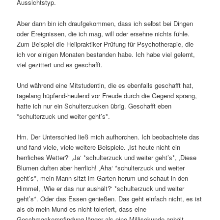
Aussichtstyp.
Aber dann bin ich draufgekommen, dass ich selbst bei Dingen
oder Ereignissen, die ich mag, will oder ersehne nichts fühle.
Zum Beispiel die Heilpraktiker Prüfung für Psychotherapie, die
ich vor einigen Monaten bestanden habe. Ich habe viel gelernt,
viel gezittert und es geschafft.
Und während eine Mitstudentin, die es ebenfalls geschafft hat,
tagelang hüpfend-heulend vor Freude durch die Gegend sprang,
hatte ich nur ein Schulterzucken übrig. Geschafft eben
*schulterzuck und weiter geht’s*.
Hm. Der Unterschied ließ mich aufhorchen. Ich beobachtete das
und fand viele, viele weitere Beispiele. ‚Ist heute nicht ein
herrliches Wetter?‘ ‚Ja‘ *schulterzuck und weiter geht’s*, ‚Diese
Blumen duften aber herrlich! ‚Aha‘ *schulterzuck und weiter
geht’s*, mein Mann sitzt im Garten herum und schaut in den
Himmel, ‚Wie er das nur aushält?‘ *schulterzuck und weiter
geht’s*. Oder das Essen genießen. Das geht einfach nicht, es ist
als ob mein Mund es nicht toleriert, dass eine
Geschmackempfindung länger als eine Millisekunde anhält.