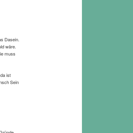
das Dasein.
ld wäre.
Sie muss
da ist
ensch Sein
 Gründe,