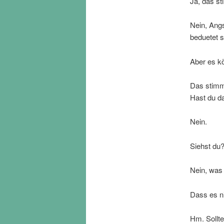
Ja, das st
Nein, Ang
beduetet s
Aber es k
Das stimm
Hast du d
Nein.
Siehst du
Nein, was 
Dass es n
Hm. Sollte