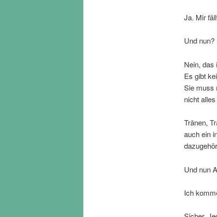
Ja. Mir fäl
Und nun? I
Nein, das 
Es gibt k
Sie muss 
nicht alle
Tränen, Trä
auch ein i
dazugehör
Und nun A
Ich komme 
Sicher. Je