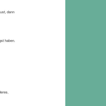
ust, dann
st haben.
deres.