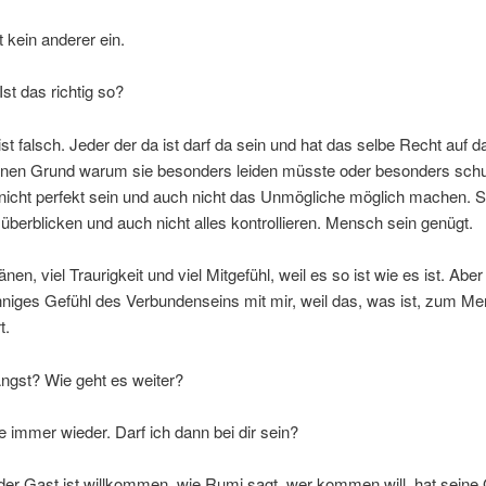
lt kein anderer ein.
st das richtig so?
ist falsch. Jeder der da ist darf da sein und hat das selbe Recht auf 
einen Grund warum sie besonders leiden müsste oder besonders schu
nicht perfekt sein und auch nicht das Unmögliche möglich machen. 
s überblicken und auch nicht alles kontrollieren. Mensch sein genügt.
nen, viel Traurigkeit und viel Mitgefühl, weil es so ist wie es ist. Aber 
nniges Gefühl des Verbundenseins mit mir, weil das, was ist, zum M
t.
ngst? Wie geht es weiter?
immer wieder. Darf ich dann bei dir sein?
der Gast ist willkommen, wie Rumi sagt, wer kommen will, hat seine