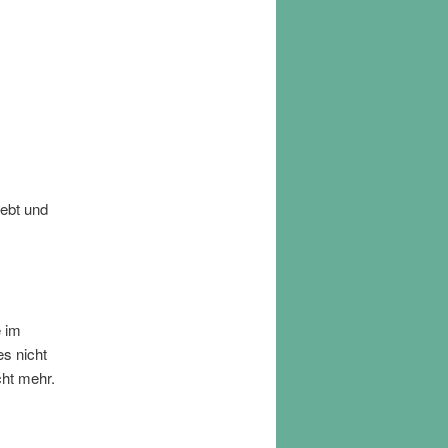
iebt und
e im
es nicht
cht mehr.