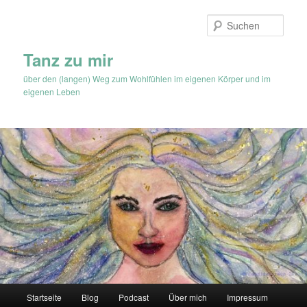
Zum
Inhalt
Such
wechseln
Tanz zu mir
über den (langen) Weg zum Wohlfühlen im eigenen Körper und im
eigenen Leben
Hauptmenü
Startseite
Blog
Podcast
Über mich
Impressum