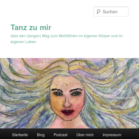
Zum
Inhalt
Such
wechseln
Tanz zu mir
über den (langen) Weg zum Wohlfühlen im eigenen Körper und im
eigenen Leben
Hauptmenü
Startseite
Blog
Podcast
Über mich
Impressum