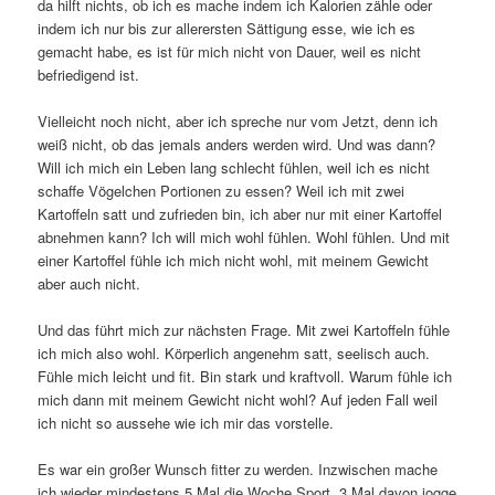
da hilft nichts, ob ich es mache indem ich Kalorien zähle oder
indem ich nur bis zur allerersten Sättigung esse, wie ich es
gemacht habe, es ist für mich nicht von Dauer, weil es nicht
befriedigend ist.
Vielleicht noch nicht, aber ich spreche nur vom Jetzt, denn ich
weiß nicht, ob das jemals anders werden wird. Und was dann?
Will ich mich ein Leben lang schlecht fühlen, weil ich es nicht
schaffe Vögelchen Portionen zu essen? Weil ich mit zwei
Kartoffeln satt und zufrieden bin, ich aber nur mit einer Kartoffel
abnehmen kann? Ich will mich wohl fühlen. Wohl fühlen. Und mit
einer Kartoffel fühle ich mich nicht wohl, mit meinem Gewicht
aber auch nicht.
Und das führt mich zur nächsten Frage. Mit zwei Kartoffeln fühle
ich mich also wohl. Körperlich angenehm satt, seelisch auch.
Fühle mich leicht und fit. Bin stark und kraftvoll. Warum fühle ich
mich dann mit meinem Gewicht nicht wohl? Auf jeden Fall weil
ich nicht so aussehe wie ich mir das vorstelle.
Es war ein großer Wunsch fitter zu werden. Inzwischen mache
ich wieder mindestens 5 Mal die Woche Sport, 3 Mal davon jogge