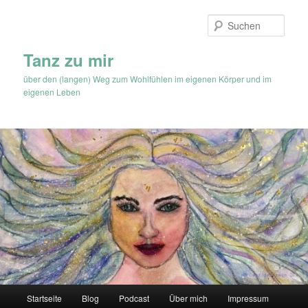
Zum
Inhalt
Such
wechseln
Tanz zu mir
über den (langen) Weg zum Wohlfühlen im eigenen Körper und im
eigenen Leben
Hauptmenü
Startseite
Blog
Podcast
Über mich
Impressum