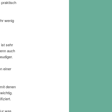
 praktisch
ehr wenig
ist sehr
wenn auch
eudiger.
n einer
 mit denen
wichtig.
iziert.
Nur was