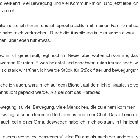
so verkehrt, viel Bewegung und viel Kommunikation. Und jetzt lebe ich
 vorbei.
ich sitze ich herum und ich spreche außer mit meinen Familie mit s
h habe mich verkrochen. Durch die Ausbildung ist das schon etwas
hen, aber eben nur etwas.
wohin ich gehen soll, liegt noch im Nebel, aber woher ich komme, das 
geworden für mich. Etwas belastet und beschwert mich immer noch, 
 so stark wir früher. Ich werde Stück für Stück fitter und bewegungsfr
tehe ich auch, warum ich auf dem Biohof, auf dem ich einkaufe, so vo
hnsucht gepackt werde. Als sei dort das Paradies.
ewegung ist, viel Bewegung, viele Menschen, die zu einem kommen,
 wenig ratschen kann und trotzdem ist man der Chef. Das ist enorm 
auch bei meiner Oma, deswegen habe ich mich so stark mit ihr identif
 Inneren regnet es ‚deswegens‘, eine Erkenntnis nach der anderen. 