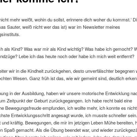
icht mehr weißt, wohin du sollst, erinnere dich woher du kommst.‘ Di
s Sauter, weiß nicht wer das ist) war im Newsletter meines
sinstituts.
ch als Kind? Was war mir als Kind wichtig? Was habe ich gemocht? 
ndzüge? Lebe ich das heute noch oder habe ich mich weit entfernt?
iter wir in die Kindheit zurückgehen, desto unverfälschter begegnen 
hten Wesen. Ganz früh ist das, wie wir gemeint sind, deutlich erken
bung in der Ausbildung, haben wir unsere motorische Entwicklung nac
um Zeitpunkt der Geburt zurückgegangen. Ich habe recht bald eine
he Bewegungsfreude empfunden, ich wollte mehr, ich konnte es nich
chste Entwicklungsschritt angesagt wurde, ich musste schneller sein.
t und kräftig. Bewegungen, die mir im jetzigen Leben Mühe bereiten, 
n Spaß gemacht. Als die Übung beendet war, und wieder zurückgezä