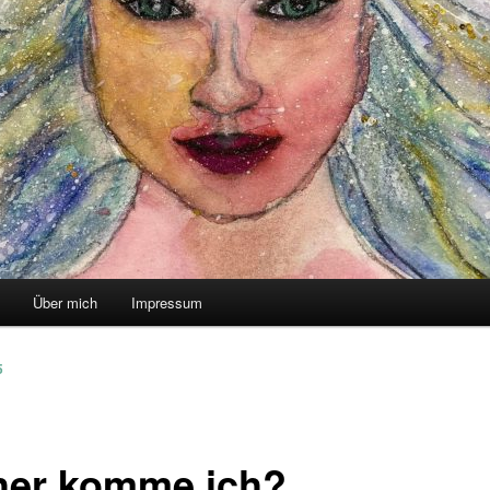
Über mich
Impressum
5
er komme ich?