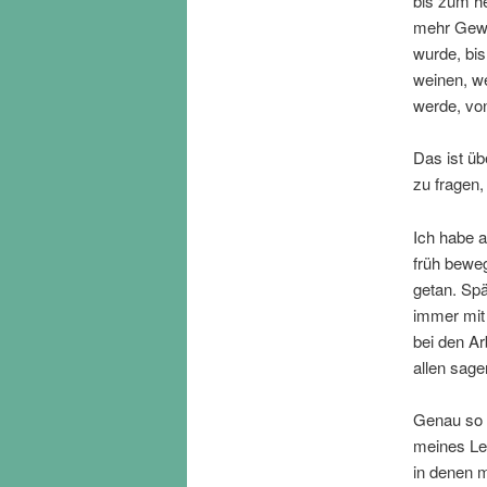
bis zum he
mehr Gewi
wurde, bis
weinen, we
werde, vo
Das ist üb
zu fragen,
Ich habe a
früh bewe
getan. Sp
immer mit
bei den Ar
allen sage
Genau so 
meines Le
in denen 