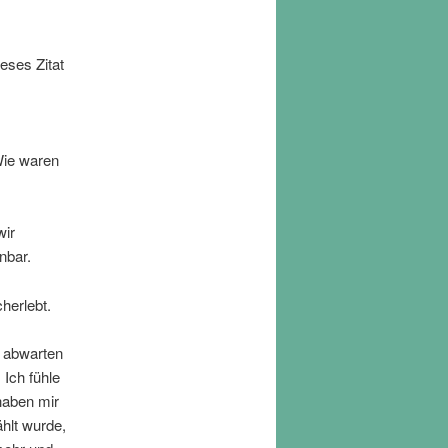
eses Zitat
Wie waren
wir
nbar.
herlebt.
t abwarten
 Ich fühle
haben mir
hlt wurde,