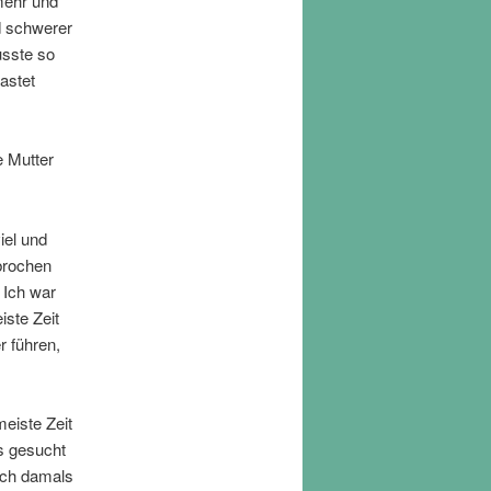
mehr und
d schwerer
usste so
astet
e Mutter
iel und
brochen
 Ich war
ste Zeit
r führen,
eiste Zeit
s gesucht
ich damals