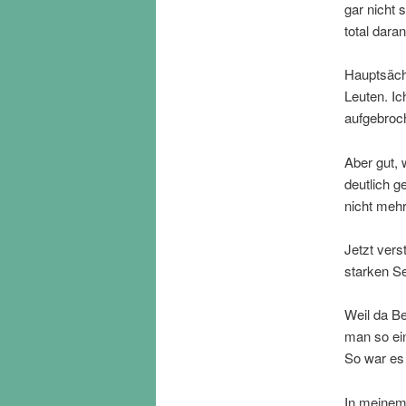
gar nicht 
total daran
Hauptsächl
Leuten. Ic
aufgebroc
Aber gut, 
deutlich 
nicht mehr
Jetzt vers
starken Se
Weil da B
man so ein
So war es 
In meinem