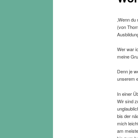
‚Wenn du n
(von Thoma
Ausbildung
Wer war i
meine Gru
Denn je we
unserem ec
In einer Ü
Wir sind z
unglaublic
bis der nä
mich leich
am meiste