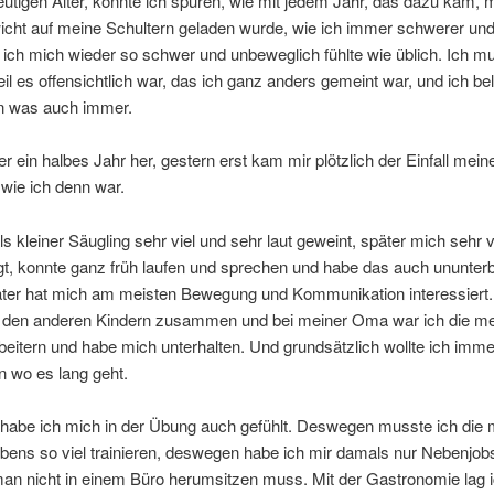
utigen Alter, konnte ich spüren, wie mit jedem Jahr, das dazu kam, 
cht auf meine Schultern geladen wurde, wie ich immer schwerer un
 ich mich wieder so schwer und unbeweglich fühlte wie üblich. Ich m
il es offensichtlich war, das ich ganz anders gemeint war, und ich bel
n was auch immer.
er ein halbes Jahr her, gestern erst kam mir plötzlich der Einfall mein
 wie ich denn war.
ls kleiner Säugling sehr viel und sehr laut geweint, später mich sehr v
gt, konnte ganz früh laufen und sprechen und habe das auch ununter
äter hat mich am meisten Bewegung und Kommunikation interessiert.
 den anderen Kindern zusammen und bei meiner Oma war ich die mei
beitern und habe mich unterhalten. Und grundsätzlich wollte ich imme
n wo es lang geht.
habe ich mich in der Übung auch gefühlt. Deswegen musste ich die m
bens so viel trainieren, deswegen habe ich mir damals nur Nebenjob
man nicht in einem Büro herumsitzen muss. Mit der Gastronomie lag 