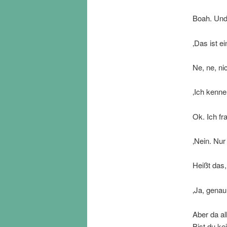
Boah. Und
‚Das ist ei
Ne, ne, ni
‚Ich kenne
Ok. Ich fr
‚Nein. Nur 
Heißt das,
‚Ja, genau.
Aber da al
Bist du k