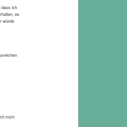
 dass ich
rhalten, es
er würde
usreichen
ich mich