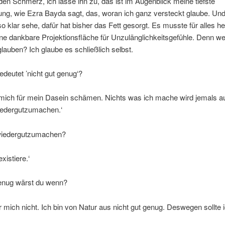
den Schmerz, ich lasse ihn zu, das ist im Augenblick meine tiefste
ng, wie Ezra Bayda sagt, das, woran ich ganz versteckt glaube. Und
so klar sehe, dafür hat bisher das Fett gesorgt. Es musste für alles he
ine dankbare Projektionsfläche für Unzulänglichkeitsgefühle. Denn w
glauben? Ich glaube es schließlich selbst.
deutet ’nicht gut genug‘?
e mich für mein Dasein schämen. Nichts was ich mache wird jemals a
edergutzumachen.‘
iedergutzumachen?
xistiere.‘
enug wärst du wenn?
ür mich nicht. Ich bin von Natur aus nicht gut genug. Deswegen sollte 