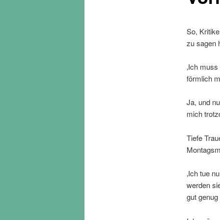
So, Kritik
zu sagen 
‚Ich muss 
förmlich mi
Ja, und nu
mich trotz
Tiefe Traue
Montagsmo
‚Ich tue n
werden sie
gut genug 