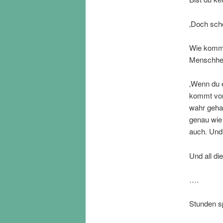
‚Doch scho
Wie komms
Menschhei
‚Wenn du 
kommt von 
wahr gehal
genau wie 
auch. Und 
Und all di
….
Stunden sp