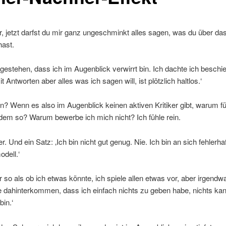
er, jetzt darfst du mir ganz ungeschminkt alles sagen, was du über da
hast.
gestehen, dass ich im Augenblick verwirrt bin. Ich dachte ich beschi
t Antworten aber alles was ich sagen will, ist plötzlich haltlos.‘
n? Wenn es also im Augenblick keinen aktiven Kritiker gibt, warum fü
dem so? Warum bewerbe ich mich nicht? Ich fühle rein.
r. Und ein Satz: ‚Ich bin nicht gut genug. Nie. Ich bin an sich fehlerhaf
dell.‘
ur so als ob ich etwas könnte, ich spiele allen etwas vor, aber irgendw
 dahinterkommen, dass ich einfach nichts zu geben habe, nichts kan
bin.‘