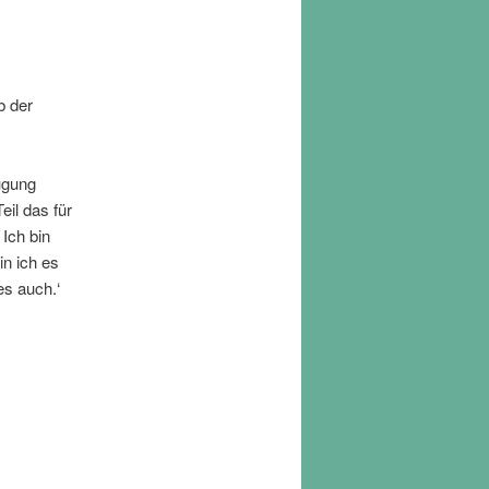
b der
ugung
eil das für
 Ich bin
n ich es
es auch.‘