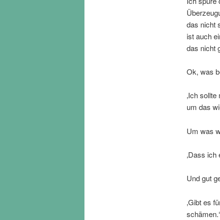
Ich spüre 
Überzeugu
das nicht 
ist auch e
das nicht 
Ok, was be
‚Ich sollt
um das wi
Um was w
‚Dass ich e
Und gut g
‚Gibt es f
schämen.‘