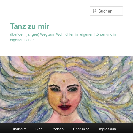
Zum
Inhalt
Such
wechseln
Tanz zu mir
über den (langen) Weg zum Wohlfühlen im eigenen Körper und im
eigenen Leben
Hauptmenü
Startseite
Blog
Podcast
Über mich
Impressum