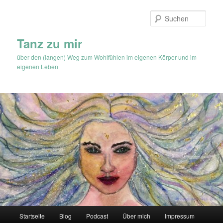
Zum
Inhalt
Such
wechseln
Tanz zu mir
über den (langen) Weg zum Wohlfühlen im eigenen Körper und im
eigenen Leben
Hauptmenü
Startseite
Blog
Podcast
Über mich
Impressum