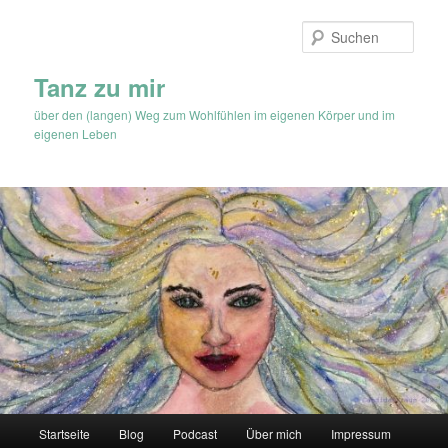
Zum
Inhalt
Such
wechseln
Tanz zu mir
über den (langen) Weg zum Wohlfühlen im eigenen Körper und im
eigenen Leben
Hauptmenü
Startseite
Blog
Podcast
Über mich
Impressum