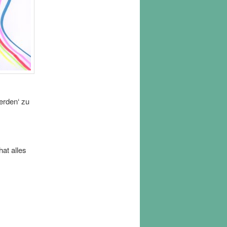
erden‘ zu
at alles